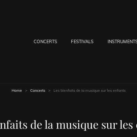
CONCERTS
FESTIVALS
INSTRUMENT
ER SITE DE MUSIQUE
Home
>
Concerts
>
Les bienfaits de la musique sur les enfants
nfaits de la musique sur les