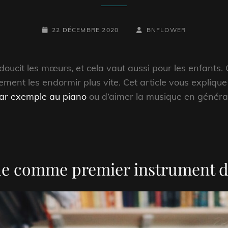
POSTED-
BY
BYLINE
22 DÉCEMBRE 2020
BNFLOWER
ON
LINE
oucit les mœurs, et cela vaut aussi pour les enfants. C
ment les endormir plus vite. Cet article vous explique
par exemple au piano
ou d’aimer la musique en général
ue comme premier instrument 