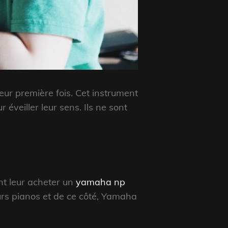
leur première fois. Cet instrument
éveiller leur sens. Ils ne sont
nt leur acheter un
yamaha np
leurs pianos et de ce côté, Yamaha