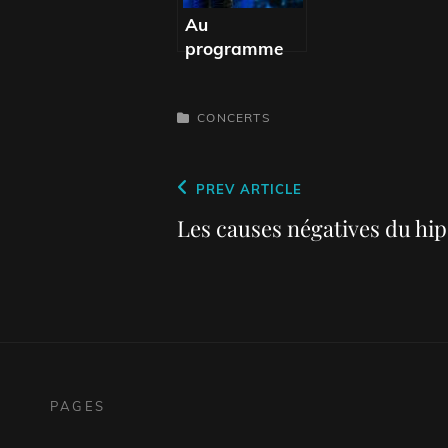
Au
programme
du concert à
partir du mois
CATEGORIES
de juin
CONCERTS
Navigation
Previous
PREV ARTICLE
de
Post
Les causes négatives du hip 
l’article
PAGES