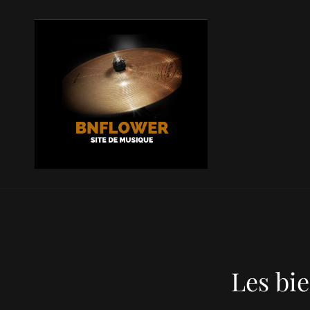
BNFLOW
La Musique En Un Clic !
Les bie