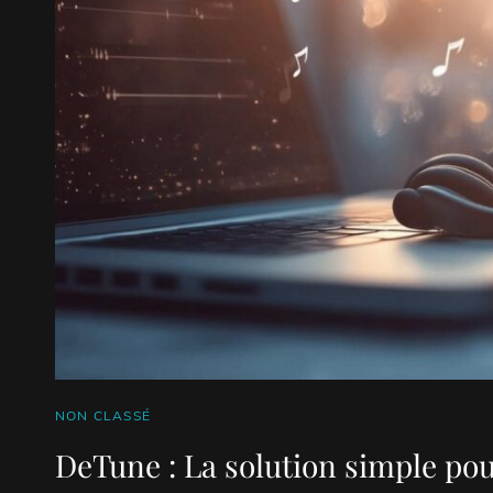
CAT
NON CLASSÉ
LINKS
DeTune : La solution simple po