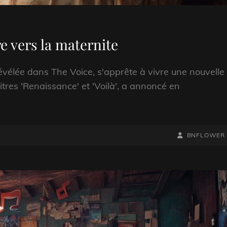
e vers la maternite
évélée dans The Voice, s'apprête à vivre une nouvelle
itres 'Renaissance' et 'Voilà', a annoncé en
BY
BYLINE
BNFLOWER
LINE