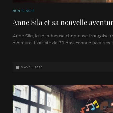
CAT
NON CLASSÉ
LINKS
Anne Sila et sa nouvelle aventur
Anne Sila, la talentueuse chanteuse française r
aventure. L'artiste de 39 ans, connue pour ses t
POSTED-
3 AVRIL 2025
ON