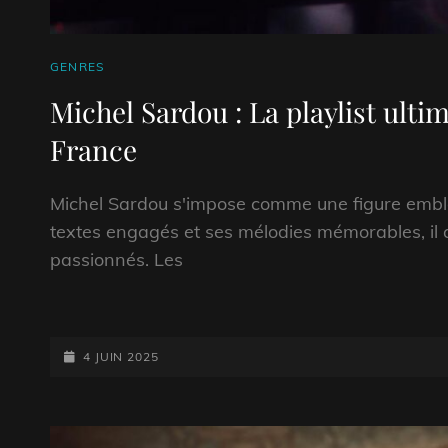
CAT
GENRES
LINKS
Michel Sardou : La playlist ult
France
Michel Sardou s'impose comme une figure emblé
textes engagés et ses mélodies mémorables, il a
passionnés. Les
POSTED-
4 JUIN 2025
ON