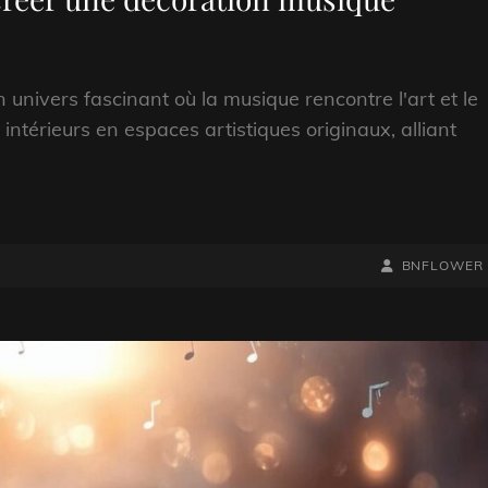
univers fascinant où la musique rencontre l'art et le
ntérieurs en espaces artistiques originaux, alliant
BY
BYLINE
BNFLOWER
LINE