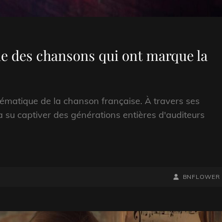
ime des chansons qui ont marque la
matique de la chanson française. À travers ses
 su captiver des générations entières d'auditeurs
BY
BYLINE
BNFLOWER
LINE