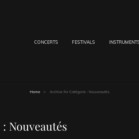
CONCERTS
FESTIVALS
INSTRUMENT
ER SITE DE MUSIQUE
Home
>
Archive for
Catégorie :
Nouveautés
 :
Nouveautés