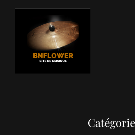
BNFLOW
La Musique En Un Clic !
Catégorie