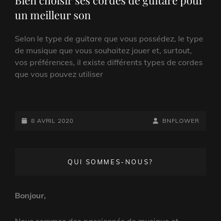
un meilleur son
Selon le type de guitare que vous possédez, le type
de musique que vous souhaitez jouer et, surtout,
vos préférences, il existe différents types de cordes
que vous pouvez utiliser
POSTED-
BY
BYLINE
8 AVRIL 2020
BNFLOWER
ON
LINE
QUI SOMMES-NOUS?
Bonjour,
Nous sommes des passionnés de musique et