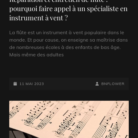
pourquoi faire appel à un spécialiste en
instrument à vent ?
La flûte est un instrument à vent populaire dans le
monde. Et pour cause, on enseigne sa maîtrise dans
de nombreuses écoles à des enfants de bas âge.
Mais même des adultes
POSTED-
BY
BYLINE
11 MAI 2023
BNFLOWER
ON
LINE