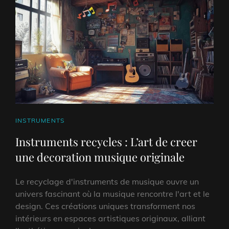
CAT
INSTRUMENTS
LINKS
Instruments recycles : L’art de creer
une decoration musique originale
Le recyclage d'instruments de musique ouvre un
univers fascinant où la musique rencontre l'art et le
design. Ces créations uniques transforment nos
intérieurs en espaces artistiques originaux, alliant