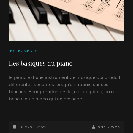
CAT
INSTRUMENTS
LINKS
Les basiques du piano
le piano est une instrument de musique qui produit
différentes sonorités lorsqu’on appuie sur ses
touches. Pour prendre des leçons de piano, on a
besoin d’un piano qui ne possède
POSTED-
BY
BYLINE
10 AVRIL 2020
BNFLOWER